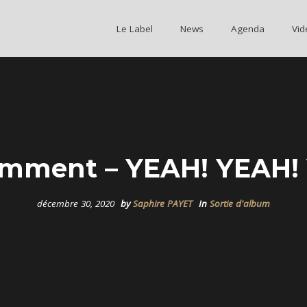
Le Label
Le Label
News
News
Agenda
Agenda
Vid
Vid
mment – YEAH! YEAH!
décembre 30, 2020
by
Saphire PAYET
In
Sortie d'album