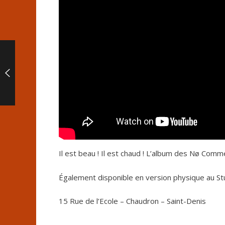
Il est beau ! Il est chaud ! L’album des Nø Com
Également disponible en version physique au Stu
15 Rue de l’Ecole – Chaudron – Saint-Denis