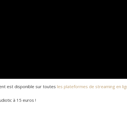
ment est disponible sur toutes
les plateformes de streaming en li
diotic à 15 euros !