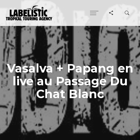
Vasalva + Papang en
live au Passage Du
Chat Blanc