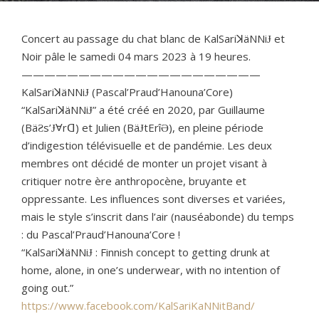
Concert au passage du chat blanc de KalSariꓘäNNiɈ et
Noir pâle le samedi 04 mars 2023 à 19 heures.
—————————————————————
KalSariꓘäNNiɈ (Pascal’Praud’Hanouna’Core)
“KalSariꓘäNNiɈ” a été créé en 2020, par Guillaume
(BäƧs’ɈⱯrꓷ) et Julien (BäɈtErîƏ), en pleine période
d’indigestion télévisuelle et de pandémie. Les deux
membres ont décidé de monter un projet visant à
critiquer notre ère anthropocène, bruyante et
oppressante. Les influences sont diverses et variées,
mais le style s’inscrit dans l’air (nauséabonde) du temps
: du Pascal’Praud’Hanouna’Core !
“KalSariꓘäNNiɈ : Finnish concept to getting drunk at
home, alone, in one’s underwear, with no intention of
going out.”
https://www.facebook.com/KalSariKaNNitBand/