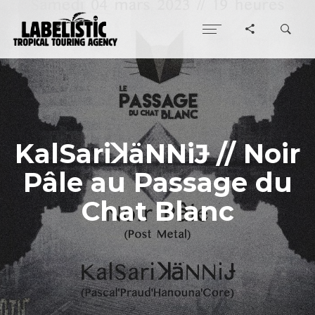
KalSariꓘäNNiɈ // Noir
Pâle au Passage du
Chat Blanc